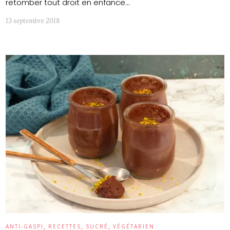
retomber tout droit en enfance…
13 septembre 2018
,
,
,
ANTI-GASPI
RECETTES
SUCRÉ
VÉGÉTARIEN