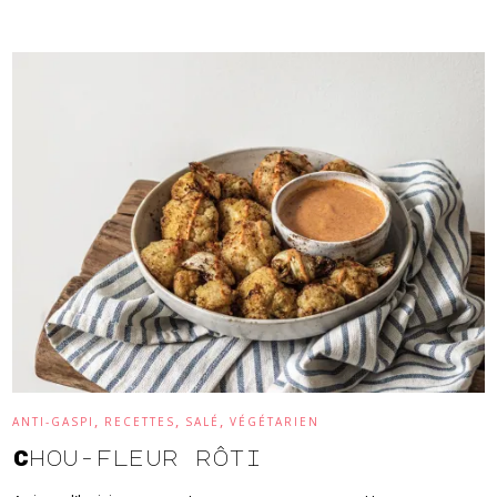
,
,
,
ANTI-GASPI
RECETTES
SALÉ
VÉGÉTARIEN
Chou-fleur rôti