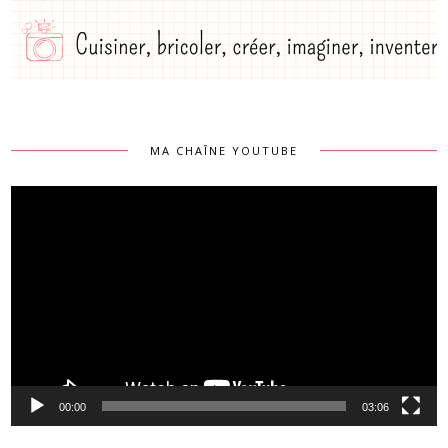
MA CHAÎNE YOUTUBE
Lecteur
vidéo
00:00
03:06