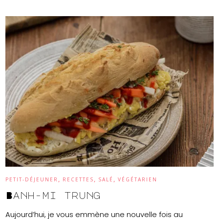
,
,
,
PETIT-DÉJEUNER
RECETTES
SALÉ
VÉGÉTARIEN
Banh-mi trung
Aujourd’hui, je vous emmène une nouvelle fois au