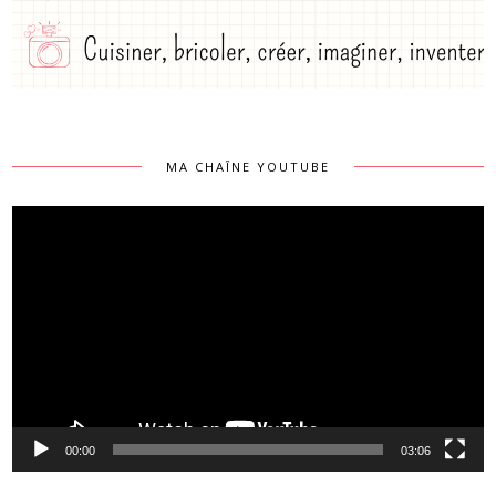
MA CHAÎNE YOUTUBE
Lecteur
vidéo
00:00
03:06