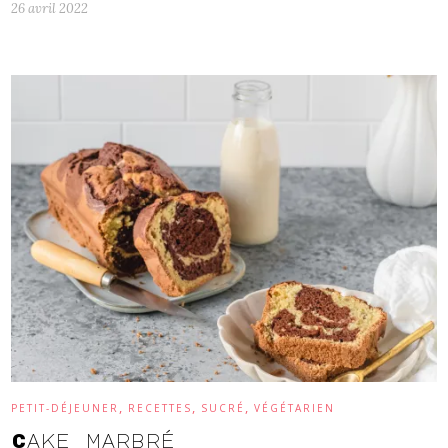
26 avril 2022
,
,
,
PETIT-DÉJEUNER
RECETTES
SUCRÉ
VÉGÉTARIEN
Cake marbré