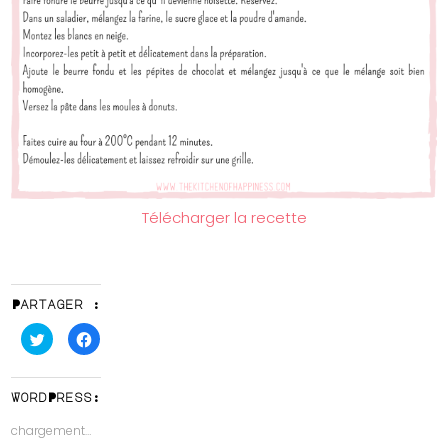
Télécharger la recette
Partager :
Cliquez
Cliquez
pour
pour
partager
partager
sur
sur
Twitter(ouvre
Facebook(ouvre
dans
dans
WordPress:
une
une
nouvelle
nouvelle
chargement…
fenêtre)
fenêtre)