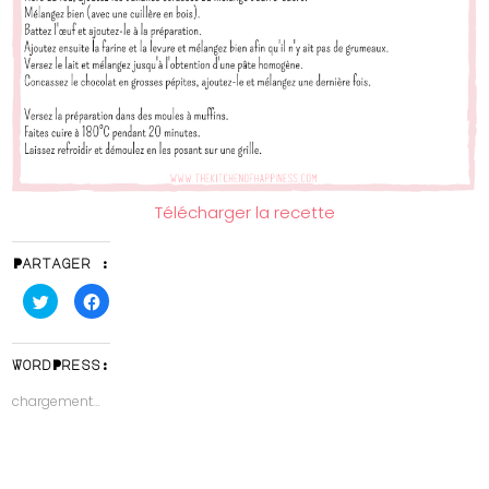
Télécharger la recette
Partager :
Cliquez
Cliquez
pour
pour
partager
partager
sur
sur
Twitter(ouvre
Facebook(ouvre
dans
dans
WordPress:
une
une
nouvelle
nouvelle
chargement…
fenêtre)
fenêtre)