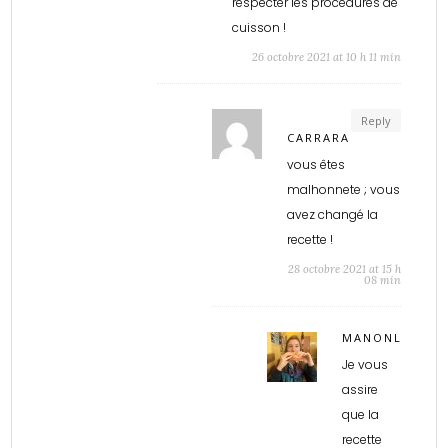
réspecter les procédures de
cuisson !
26 octobre 2021 at 10 h 11 min
Reply
CARRARA
vous êtes
malhonnete ; vous
avez changé la
recette !
28 octobre 2021 at 15 h
08 min
MANONLAGNA
Je vous
assire
que la
recette