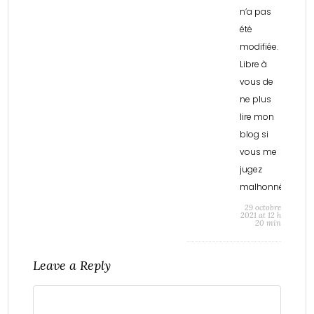
n’a pas
été
modifiée.
Libre à
vous de
ne plus
lire mon
blog si
vous me
jugez
malhonnête.
29 octobre
2021 at 12 h
20 min
Leave a Reply