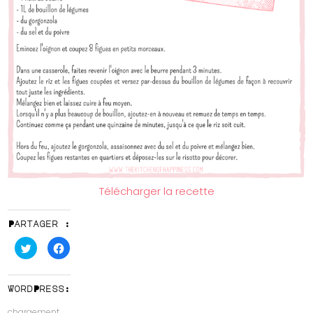
Télécharger la recette
Partager :
Cliquez
Cliquez
pour
pour
partager
partager
sur
sur
Twitter(ouvre
Facebook(ouvre
dans
dans
WordPress:
une
une
nouvelle
nouvelle
chargement…
fenêtre)
fenêtre)