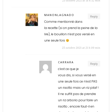
25 octobre 2021 at 18 h 52 min
MANONLAGNADO
Reply
Comme mentionné dans
la recette (si on prend la peine de la
lire), le bouillon n’est pas versé en
une seule fois
25 octobre 2021 at 21 h 09 min
CARRARA
Reply
c’est ce que je
vous dis, si vous versé en
une seule fois ce n’est PAS
un risotto mais un riz pilaf !
Il ne suffit pas de prendre
un riz arborio pour faire un
risotto ; encore faut-il en