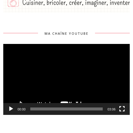
MA CHAÎNE YOUTUBE
Lecteur
vidéo
00:00
03:06