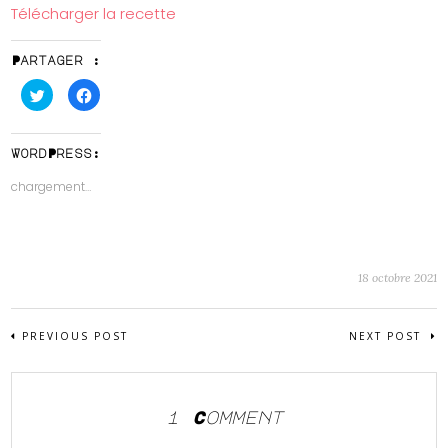
Télécharger la recette
Partager :
Cliquez
Cliquez
pour
pour
partager
partager
sur
sur
Twitter(ouvre
Facebook(ouvre
dans
dans
WordPress:
une
une
nouvelle
nouvelle
chargement…
fenêtre)
fenêtre)
18 octobre 2021
PREVIOUS POST
NEXT POST
1 Comment