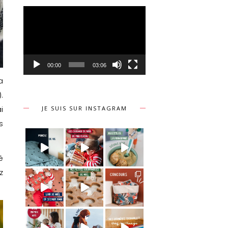
Lecteur
vidéo
00:00
03:06
a
.
i
JE SUIS SUR INSTAGRAM
s
é
z