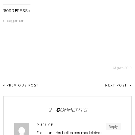
sur
sur
Twitter(ouvre
Facebook(ouvre
dans
dans
WordPress:
une
une
nouvelle
nouvelle
chargement…
fenêtre)
fenêtre)
13 juin 2019
PREVIOUS POST
NEXT POST
2 Comments
PUPUCE
Reply
Elles sont très belles ces madeleines!