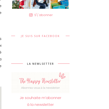
e
e
S\'abonner
JE SUIS SUR FACEBOOK
s
i
é
a
LA NEWLSETTER
e
Je souhaite m’abonner
à la newsletter