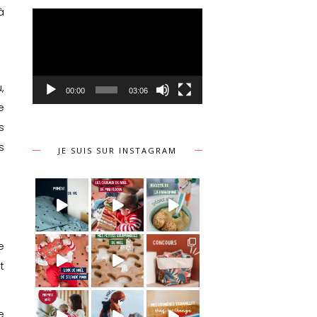
à
Lecteur
vidéo
,
00:00
03:06
e
s
s
JE SUIS SUR INSTAGRAM
e
t
e