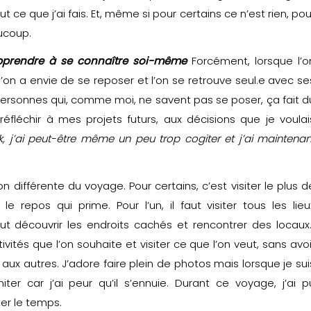
ut ce que j’ai fais. Et, même si pour certains ce n’est rien, pou
aucoup.
’apprendre à se connaître soi-même
Forcément, lorsque l’o
’on a envie de se reposer et l’on se retrouve seul.e avec se
 personnes qui, comme moi, ne savent pas se poser, ça fait d
réfléchir à mes projets futurs, aux décisions que je voulai
, j’ai peut-être même un peu trop cogiter et j’ai maintenan
n différente du voyage. Pour certains, c’est visiter le plus d
le repos qui prime. Pour l’un, il faut visiter tous les lieu
 faut découvrir les endroits cachés et rencontrer des locaux
vités que l’on souhaite et visiter ce que l’on veut, sans avoi
r aux autres. J’adore faire plein de photos mais lorsque je sui
ter car j’ai peur qu’il s’ennuie. Durant ce voyage, j’ai p
er le temps.