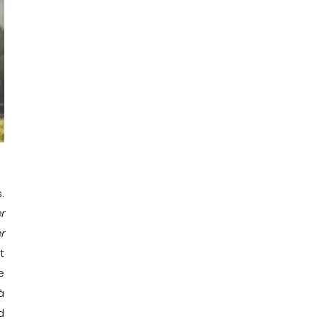
.
r
r
t
e
à
d