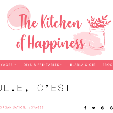
OYAGES
DIYS & PRINTABLES
BLABLA & CIE
EBOO
ul.e, c’est
 ORGANISATION
,
VOYAGES