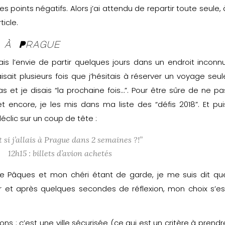
des points négatifs. Alors j’ai attendu de repartir toute seule, 
ticle.
 à Prague
is l’envie de partir quelques jours dans un endroit inconnu
aisait plusieurs fois que j’hésitais à réserver un voyage seul
as et je disais “la prochaine fois…”. Pour être sûre de ne pa
 encore, je les mis dans ma liste des “défis 2018”. Et pui
 déclic sur un coup de tête :
t si j’allais à Prague dans 2 semaines ?!”
12h15 : billets d’avion achetés
e Pâques et mon chéri étant de garde, je me suis dit qu
er et après quelques secondes de réflexion, mon choix s’es
isons : c’est une ville sécurisée (ce qui est un critère à prendr