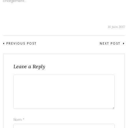
chargement…
fenêtre)
fenêtre)
16 juin 2017
PREVIOUS POST
NEXT POST
Leave a Reply
Nom
*