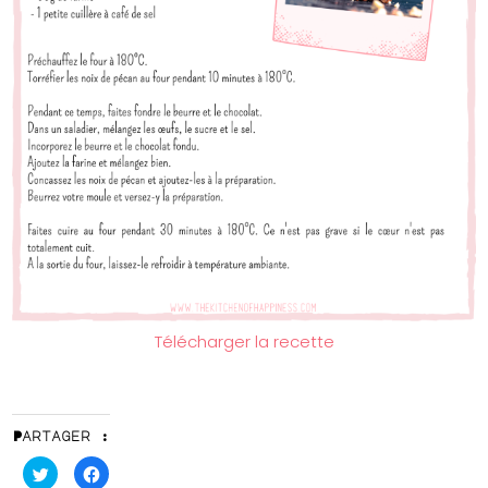
Télécharger la recette
Partager :
Cliquez
Cliquez
pour
pour