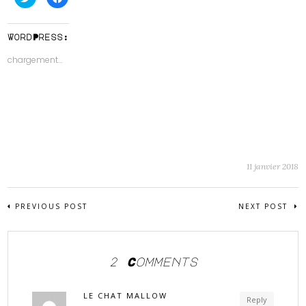
pour
pour
partager
partager
sur
sur
Twitter(ouvre
Facebook(ouvre
dans
dans
WordPress:
une
une
nouvelle
nouvelle
chargement…
fenêtre)
fenêtre)
11 janvier 2018
PREVIOUS POST
NEXT POST
2 Comments
LE CHAT MALLOW
Reply