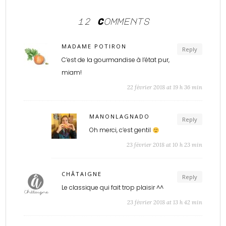
12 Comments
MADAME POTIRON
Reply
C’est de la gourmandise à l’état pur,
miam!
22 février 2018 at 19 h 36 min
MANONLAGNADO
Reply
Oh merci, c’est gentil
23 février 2018 at 10 h 23 min
CHÂTAIGNE
Reply
Le classique qui fait trop plaisir ^^
23 février 2018 at 13 h 42 min