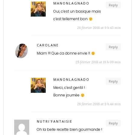
MANONLAGNADO
Reply
Oui, c’est un basique mais
c’est tellement bon
28 février 2018 at 9 h 45 min
CAROLANE
Reply
Miam !!! Que ca donne envie !!
25 février 2018 at 19 h 09 min
MANONLAGNADO
Reply
Merci, c’est gentil !
Bonne journée
28 février 2018 at 9 h 44 min
NUTRI'FANTAISIE
Reply
Oh la belle recette bien gourmande !