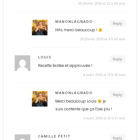
26 février 2018 at 22 h 28 min
MANONLAGNADO
Reply
Hihi, merci beaucoup !
28 février 2018 at 9 h 45 min
LOUIS
Reply
Recette testée et approuvée !
4 mars 2018 at 15 h 38 min
MANONLAGNADO
Reply
Merci beaucoup Louis
je
suis contente que ça t’aie plu !
5 mars 2018 at 16 h 47 min
CAMILLE PETIT
Reply