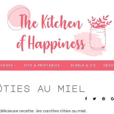
OYAGES
DIYS & PRINTABLES
BLABLA & CIE
EBOO
ôties au miel
élicieuse recette : les carottes rôties au miel.