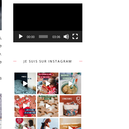
Lecteur
vidéo
,
00:00
03:06
e
.
e
JE SUIS SUR INSTAGRAM
s