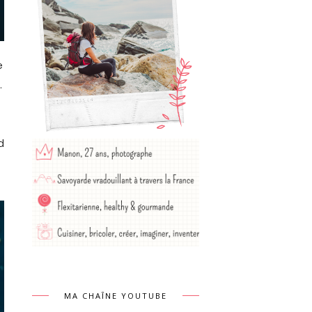
e
.
d
MA CHAÎNE YOUTUBE