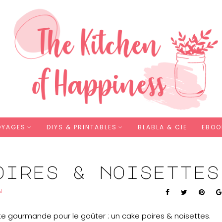
OYAGES
DIYS & PRINTABLES
BLABLA & CIE
EBOO
oires & noisettes
N
te gourmande pour le goûter : un cake poires & noisettes.