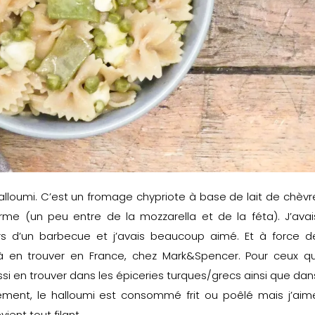
halloumi. C’est un fromage chypriote à base de lait de chèvr
rme (un peu entre de la mozzarella et de la féta). J’avai
s d’un barbecue et j’avais beaucoup aimé. Et à force d
i à en trouver en France, chez Mark&Spencer. Pour ceux qu
ssi en trouver dans les épiceries turques/grecs ainsi que dan
ement, le halloumi est consommé frit ou poêlé mais j’aim
vient tout filant.