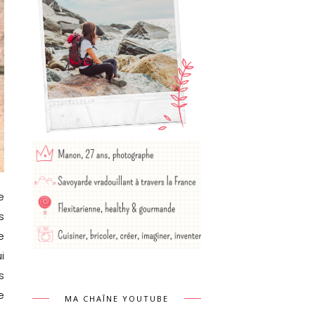
e
s
e
i
s
e
MA CHAÎNE YOUTUBE