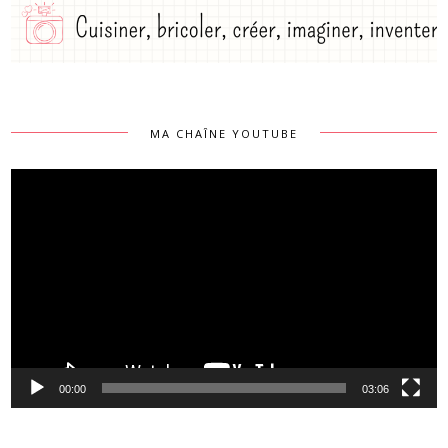
MA CHAÎNE YOUTUBE
Lecteur
vidéo
00:00
03:06